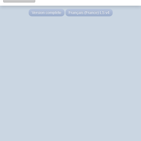
Version complète
Français (France) LS v4