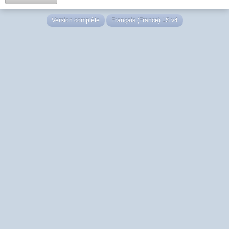
Version complète
Français (France) LS v4