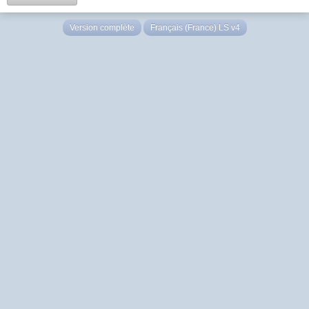
Version complète
Français (France) LS v4