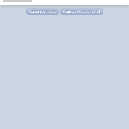
Version complète
Français (France) LS v4