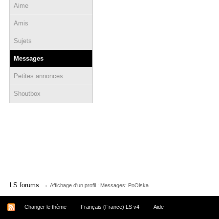
Aime
Amis
Sujets
Messages
Petites annonces
Shoutbox
→
LS forums
Affichage d'un profil : Messages: PoOlska
Changer le thème
Français (France) LS v4
Aide