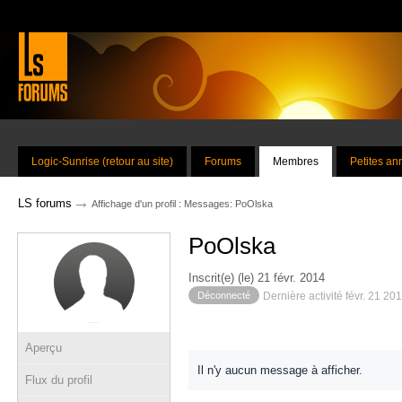
Logic-Sunrise (retour au site)
Forums
Membres
Petites a
→
LS forums
Affichage d'un profil : Messages: PoOlska
PoOlska
Inscrit(e) (le) 21 févr. 2014
Déconnecté
Dernière activité févr. 21 20
Aperçu
Il n'y aucun message à afficher.
Flux du profil