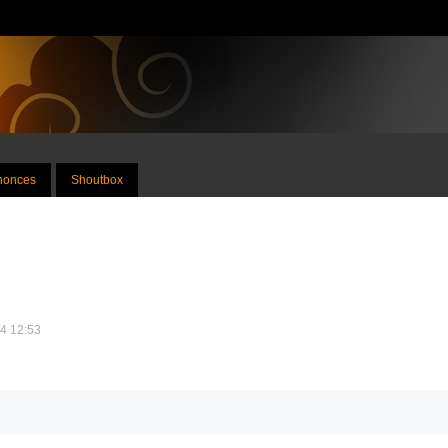
nnonces
Shoutbox
14 12:53