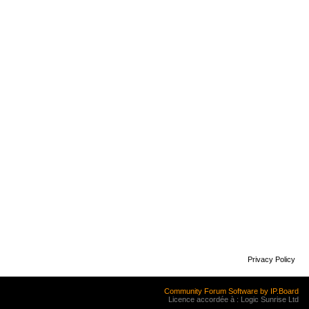
Privacy Policy
Community Forum Software by IP.Board
Licence accordée à : Logic Sunrise Ltd