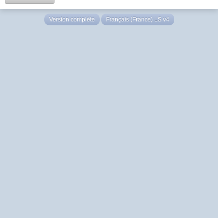
Version complète
Français (France) LS v4