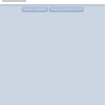
Version complète
Français (France) LS v4