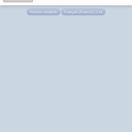
Version complète
Français (France) LS v4