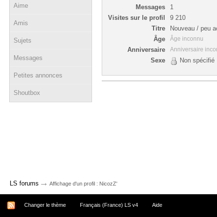
Aime
Messages
1
Visites sur le profil
9 210
Amis
Titre
Nouveau / peu ac
Âge
Âge inconnu
Sujets
Anniversaire
Anniversaire inc
Messages
Sexe
Non spécifié
Petites annonces
Shoutbox
→
LS forums
Affichage d'un profil : NicozZ'
Changer le thème
Français (France) LS v4
Aide