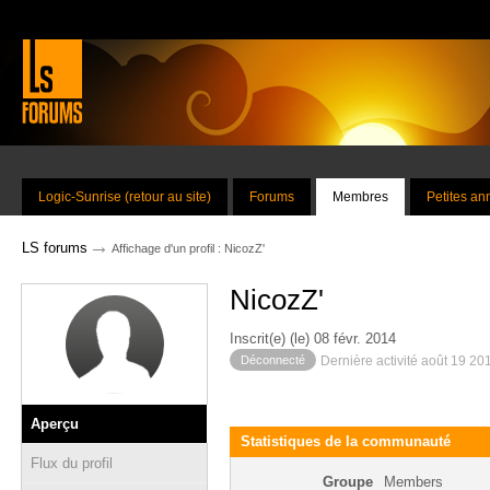
Logic-Sunrise (retour au site)
Forums
Membres
Petites a
→
LS forums
Affichage d'un profil : NicozZ'
NicozZ'
Inscrit(e) (le) 08 févr. 2014
Déconnecté
Dernière activité août 19 20
Aperçu
Statistiques de la communauté
Flux du profil
Groupe
Members