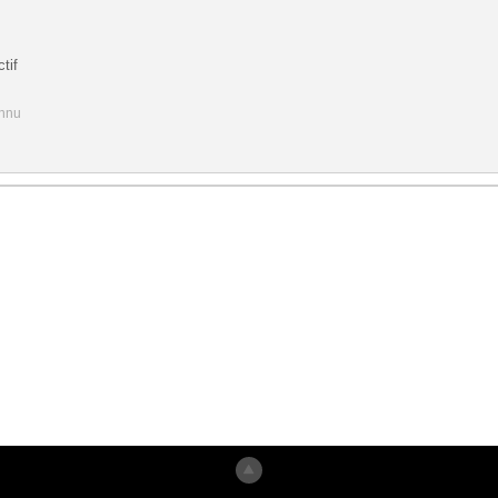
tif
onnu