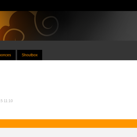
nnonces
Shoutbox
15 11:10