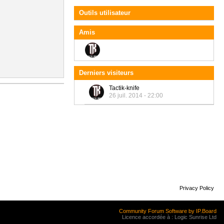
Outils utilisateur
Amis
Derniers visiteurs
Tactik-knife
26 juil. 2014 - 22:00
Privacy Policy
Community Forum Software by IP.Board
Licence accordée à : Logic Sunrise Ltd