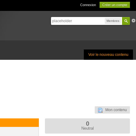
Connexion
Créer un compte
Membres
Voir le nouveau contenu
Mon contenu
0
Neutral