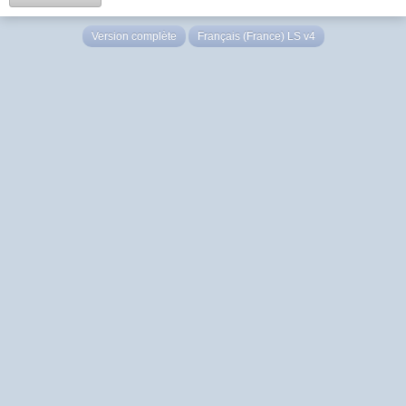
Version complète
Français (France) LS v4