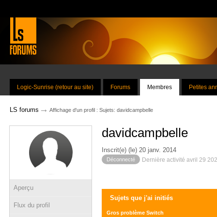
Logic-Sunrise (retour au site)
Forums
Membres
Petites a
→
LS forums
Affichage d'un profil : Sujets: davidcampbelle
davidcampbelle
Inscrit(e) (le) 20 janv. 2014
Déconnecté
Dernière activité avril 29 20
Aperçu
Sujets que j'ai initiés
Flux du profil
Gros problème Switch