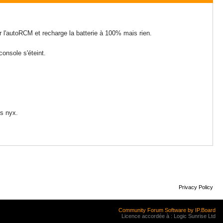
er l'autoRCM et recharge la batterie à 100% mais rien.
console s'éteint.
s nyx.
Privacy Policy
Community Forum Software by IP.Board
Licence accordée à : Logic Sunrise Ltd