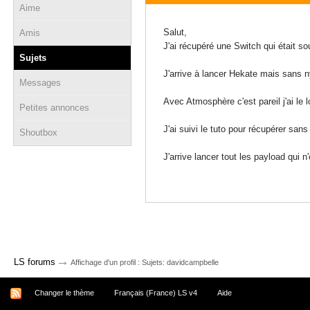
Aime
07 avril 2022 - 16:18
Salut,
Amis
J'ai récupéré une Switch qui était s
Sujets
J'arrive à lancer Hekate mais sans ny
Messages
Avec Atmosphère c'est pareil j'ai le 
Petites annonces
J'ai suivi le tuto pour récupérer s
Shoutbox
J'arrive lancer tout les payload qu
→
LS forums
Affichage d'un profil : Sujets: davidcampbelle
Changer le thème
Français (France) LS v4
Aide