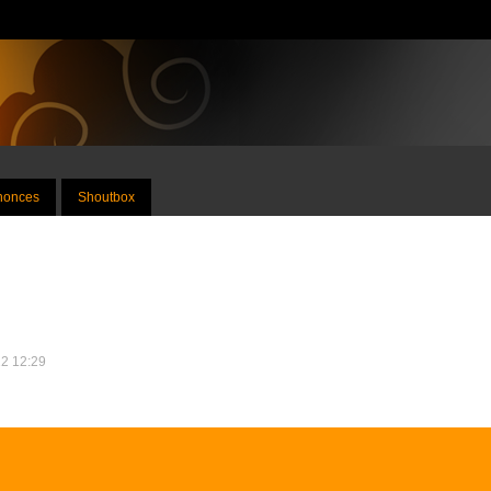
nnonces
Shoutbox
22 12:29