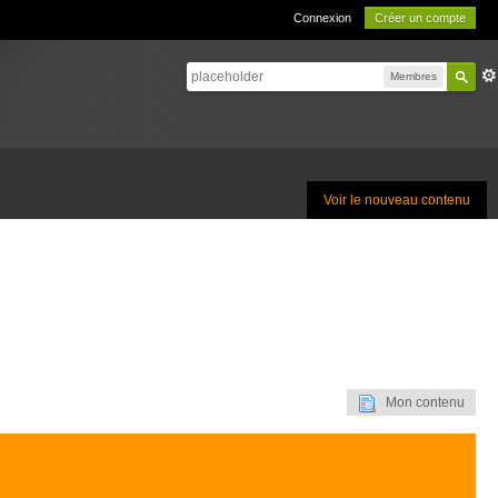
Connexion
Créer un compte
Membres
Voir le nouveau contenu
Mon contenu