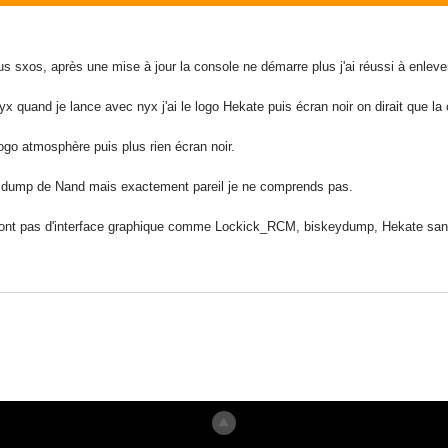
ous sxos, après une mise à jour la console ne démarre plus j'ai réussi à enlev
x quand je lance avec nyx j'ai le logo Hekate puis écran noir on dirait que la 
logo atmosphère puis plus rien écran noir.
ans dump de Nand mais exactement pareil je ne comprends pas.
i n'ont pas d'interface graphique comme Lockick_RCM, biskeydump, Hekate san