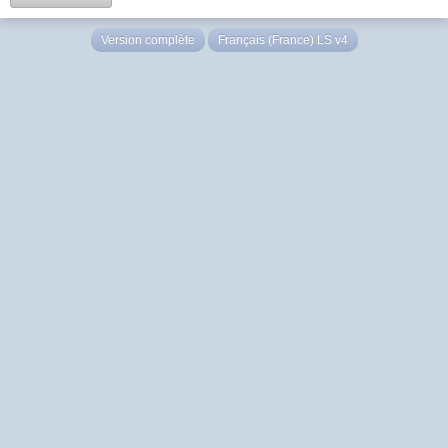
Version complète
Français (France) LS v4