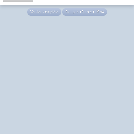
Version complète
Français (France) LS v4