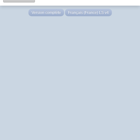
Version complète
Français (France) LS v4