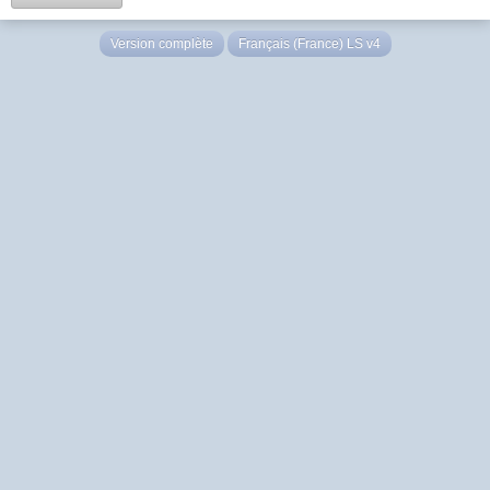
Version complète
Français (France) LS v4