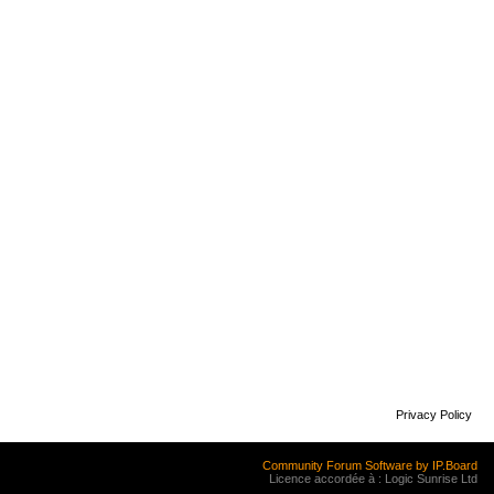
Privacy Policy
Community Forum Software by IP.Board
Licence accordée à : Logic Sunrise Ltd