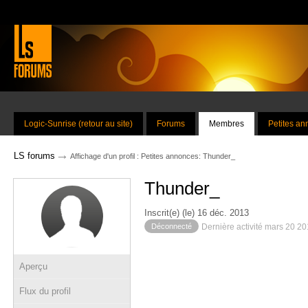
Logic-Sunrise (retour au site)
Forums
Membres
Petites a
→
LS forums
Affichage d'un profil : Petites annonces: Thunder_
Thunder_
Inscrit(e) (le) 16 déc. 2013
Déconnecté
Dernière activité mars 20 2
Aperçu
Flux du profil