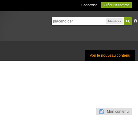
Connexion
Créer un compte
Membres
Voir le nouveau contenu
Mon contenu