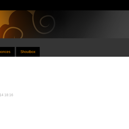
nnonces
Shoutbox
014 18:16