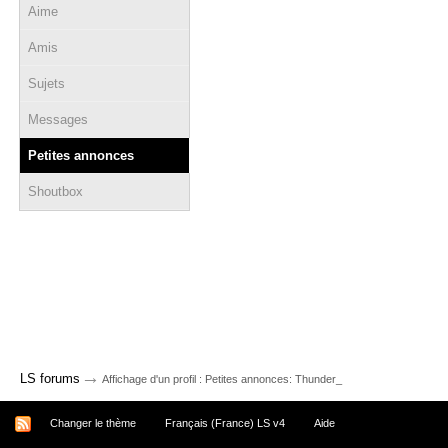
Aime
Amis
Sujets
Messages
Petites annonces
Shoutbox
→
LS forums
Affichage d'un profil : Petites annonces: Thunder_
Changer le thème
Français (France) LS v4
Aide