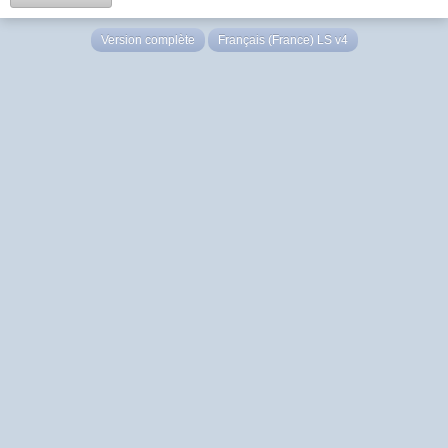
Version complète
Français (France) LS v4