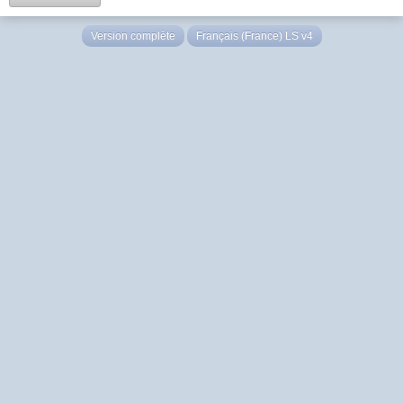
Version complète
Français (France) LS v4