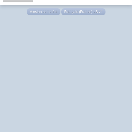
Version complète
Français (France) LS v4