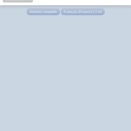
Version complète
Français (France) LS v4