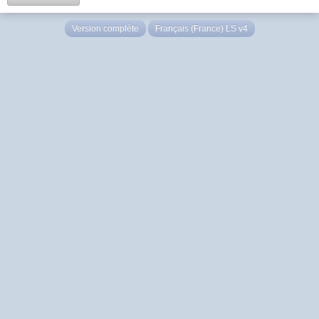
Version complète
Français (France) LS v4