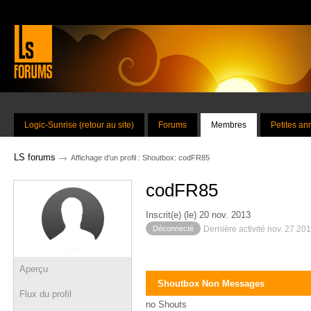
Logic-Sunrise (retour au site)
Forums
Membres
Petites a
→
LS forums
Affichage d'un profil : Shoutbox: codFR85
codFR85
Inscrit(e) (le) 20 nov. 2013
Déconnecté
Dernière activité nov. 27 20
Aperçu
Shoutbox Non Messages
Flux du profil
no Shouts