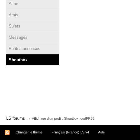
Aime
Amis
Sujets
Messages
Petites annonces
Shoutbox
→
LS forums
Affichage d'un profil : Shoutbox: codFR85
Changer le thème
Français (France) LS v4
Aide