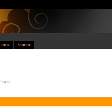
nnonces
Shoutbox
13 20:48