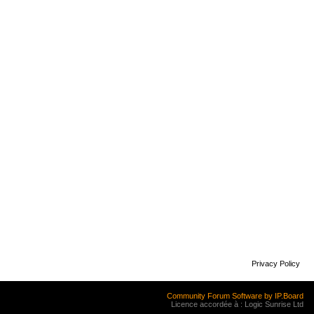
Privacy Policy
Community Forum Software by IP.Board
Licence accordée à : Logic Sunrise Ltd