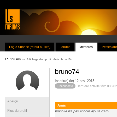
Logic-Sunrise (retour au site)
Forums
Membres
Petites a
→
LS forums
Affichage d'un profil : Amis: bruno74
bruno74
Inscrit(e) (le) 12 nov. 2013
Déconnecté
Dernière activité févr. 03 20
Aperçu
Amis
Flux du profil
bruno74 n'a pas encore ajouté d'ami.