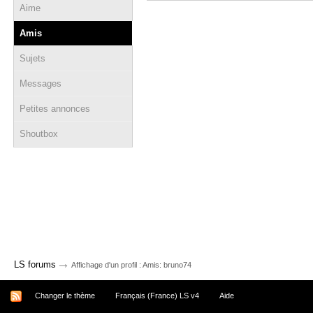
Aime
Amis
Sujets
Messages
Petites annonces
Shoutbox
→
LS forums
Affichage d'un profil : Amis: bruno74
Changer le thème
Français (France) LS v4
Aide