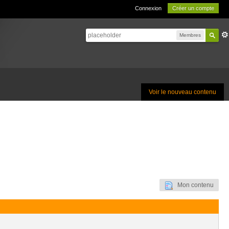
Connexion
Créer un compte
Membres
Voir le nouveau contenu
Mon contenu