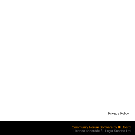
Privacy Policy
Community Forum Software by IP.Board
Licence accordée à : Logic Sunrise Ltd