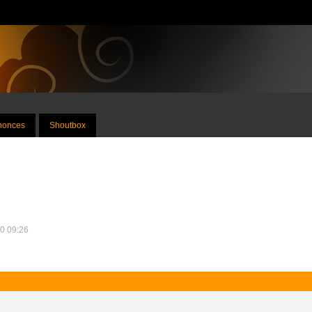
nnonces
Shoutbox
20 09:26