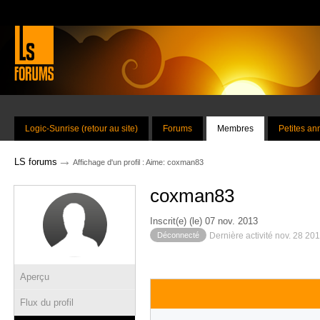
Logic-Sunrise (retour au site)
Forums
Membres
Petites a
→
LS forums
Affichage d'un profil : Aime: coxman83
coxman83
Inscrit(e) (le) 07 nov. 2013
Déconnecté
Dernière activité nov. 28 20
Aperçu
Flux du profil