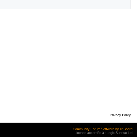
Privacy Policy
Community Forum Software by IP.Board
Licence accordée à : Logic Sunrise Ltd