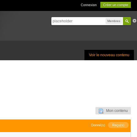
Connexion
Créer un compte
Membres
Voir le nouveau contenu
Mon contenu
Donné(s)
Reçu(s)