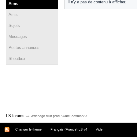
Il n'y a pas de contenu à afficher.
Aime
Amis
Sujets
Messages
Petites annonces
Shoutbox
→
LS forums
Affichage d'un profil : Aime: coxman83
Changer le thème
Français (France) LS v4
Aide