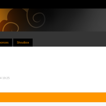
nnonces
Shoutbox
14 19:25