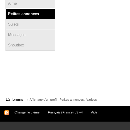
Aime
Petites annonces
Sujets
Messages
Shoutbox
→
LS forums
Affichage d'un profil : Petites annonces: fearless
Changer le thème
Français (France) LS v4
Aide