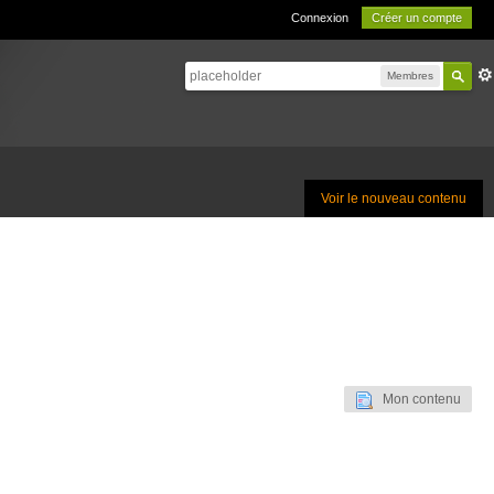
Connexion
Créer un compte
Membres
Voir le nouveau contenu
Mon contenu