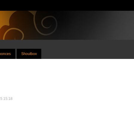
nnonces
Shoutbox
15 15:18