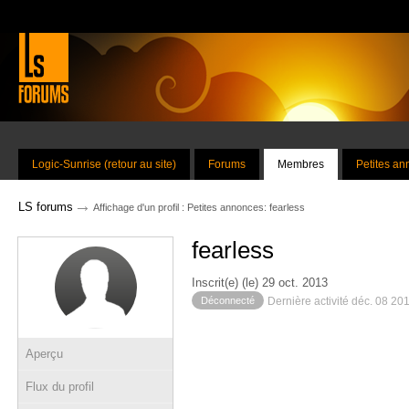
Logic-Sunrise (retour au site)
Forums
Membres
Petites a
→
LS forums
Affichage d'un profil : Petites annonces: fearless
fearless
Inscrit(e) (le) 29 oct. 2013
Déconnecté
Dernière activité déc. 08 20
Aperçu
Flux du profil