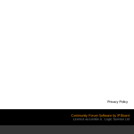
Privacy Policy
Community Forum Software by IP.Board
Licence accordée à : Logic Sunrise Ltd