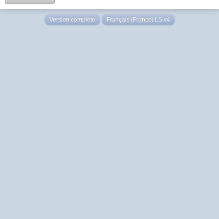
Version complète
Français (France) LS v4