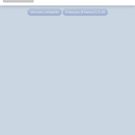
Version complète
Français (France) LS v4