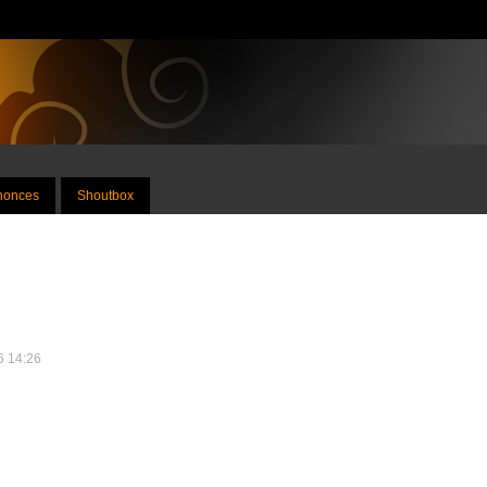
nnonces
Shoutbox
26 14:26