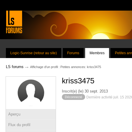
Logic-Sunrise (retour au site)
Forums
Membres
Petites a
→
LS forums
Affichage d'un profil : Petites annonces: kriss3475
kriss3475
Inscrit(e) (le) 30 sept. 2013
Déconnecté
Dernière activité juil. 15 20
Aperçu
Flux du profil