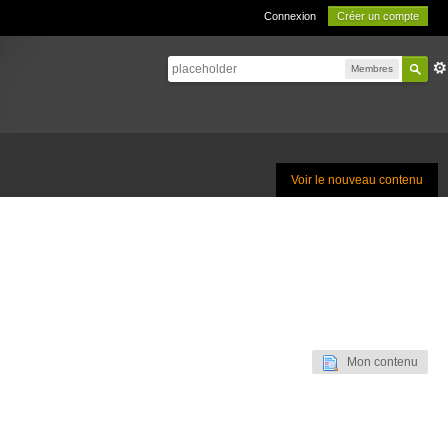
Connexion
Créer un compte
Membres
Voir le nouveau contenu
Mon contenu