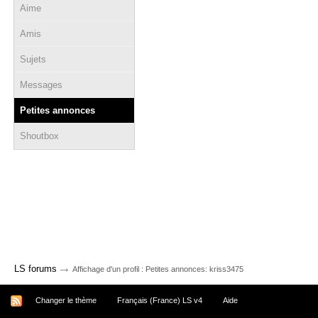
Aime
Amis
Sujets
Messages
Petites annonces
Shoutbox
→
LS forums
Affichage d'un profil : Petites annonces: kriss3475
Changer le thème
Français (France) LS v4
Aide