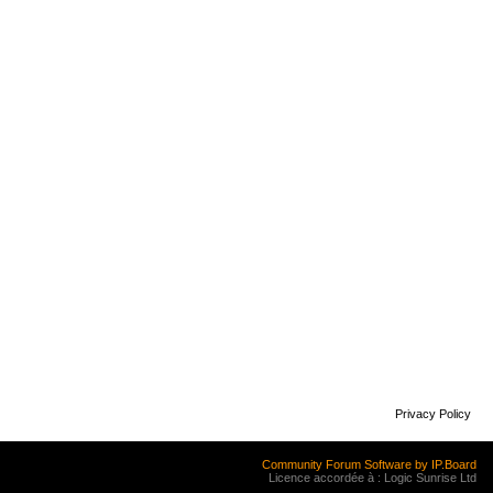
Privacy Policy
Community Forum Software by IP.Board
Licence accordée à : Logic Sunrise Ltd