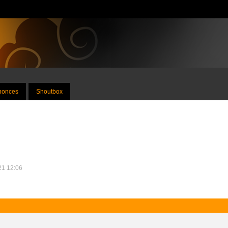
nnonces
Shoutbox
021 12:06