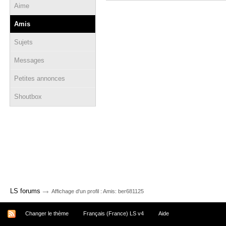
Aime
Amis
Sujets
Messages
Petites annonces
Shoutbox
→
LS forums
Affichage d'un profil : Amis: ber681125
Changer le thème
Français (France) LS v4
Aide