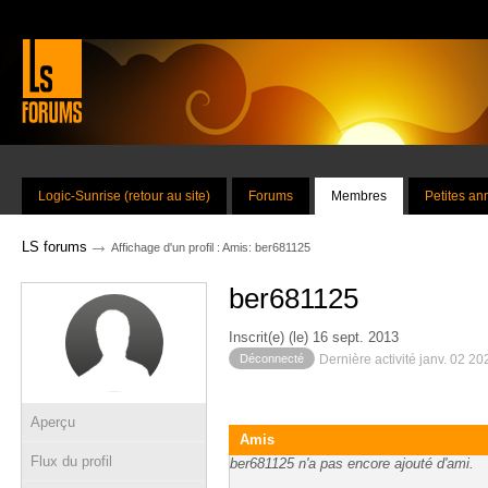
Logic-Sunrise (retour au site)
Forums
Membres
Petites a
→
LS forums
Affichage d'un profil : Amis: ber681125
ber681125
Inscrit(e) (le) 16 sept. 2013
Déconnecté
Dernière activité janv. 02 2
Aperçu
Amis
Flux du profil
ber681125 n'a pas encore ajouté d'ami.