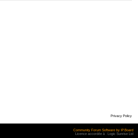
Privacy Policy
Community Forum Software by IP.Board
Licence accordée à : Logic Sunrise Ltd