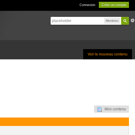
Connexion
Créer un compte
Membres
Voir le nouveau contenu
Mon contenu