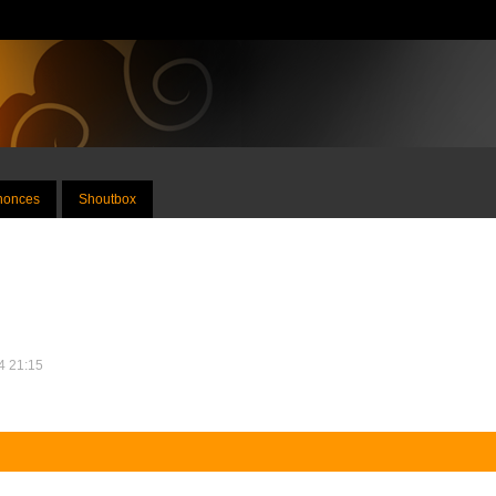
nnonces
Shoutbox
14 21:15