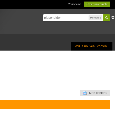
Connexion
Créer un compte
Membres
Voir le nouveau contenu
Mon contenu