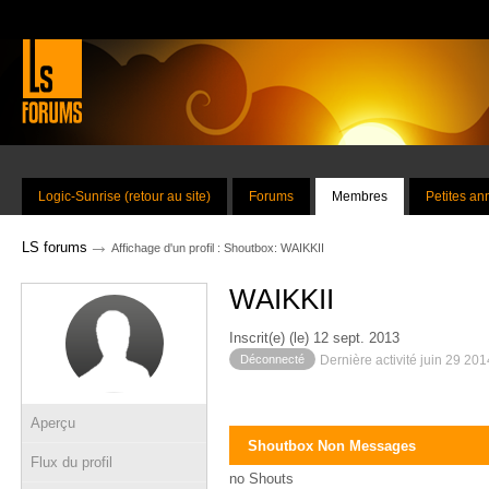
Logic-Sunrise (retour au site)
Forums
Membres
Petites a
→
LS forums
Affichage d'un profil : Shoutbox: WAIKKII
WAIKKII
Inscrit(e) (le) 12 sept. 2013
Déconnecté
Dernière activité juin 29 20
Aperçu
Shoutbox Non Messages
Flux du profil
no Shouts