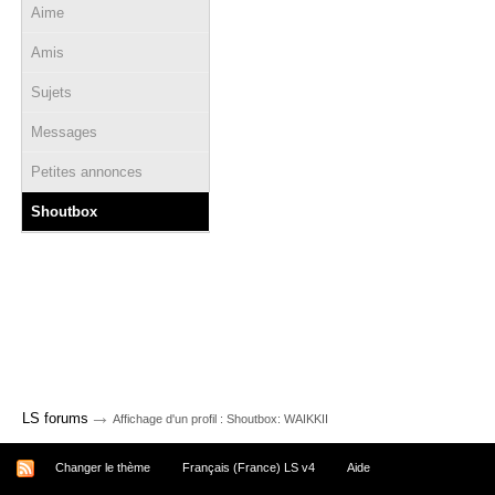
Aime
Amis
Sujets
Messages
Petites annonces
Shoutbox
→
LS forums
Affichage d'un profil : Shoutbox: WAIKKII
Changer le thème
Français (France) LS v4
Aide