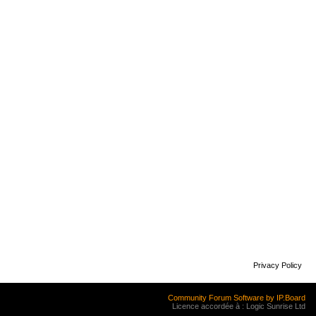
Privacy Policy
Community Forum Software by IP.Board
Licence accordée à : Logic Sunrise Ltd