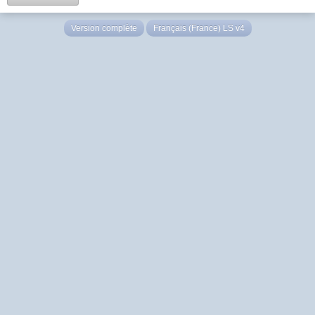
Version complète
Français (France) LS v4