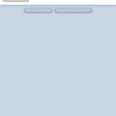
Version complète
Français (France) LS v4