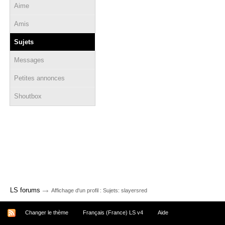
Aime
Amis
Sujets
Messages
Petites annonces
Shoutbox
→
LS forums
Affichage d'un profil : Sujets: slayersred
Changer le thème
Français (France) LS v4
Aide