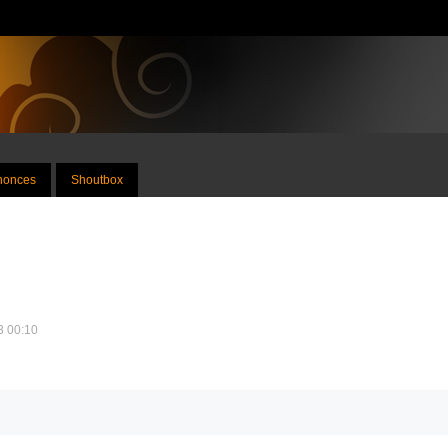
nnonces
Shoutbox
13 00:10