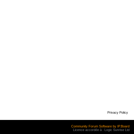
Privacy Policy
Community Forum Software by IP.Board
Licence accordée à : Logic Sunrise Ltd