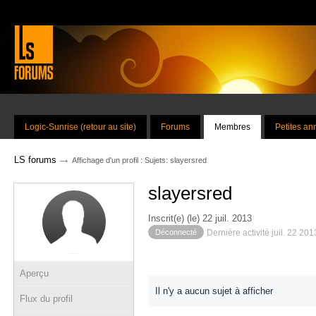
Logic-Sunrise (retour au site)
Forums
Membres
Petites a
→
LS forums
Affichage d'un profil : Sujets: slayersred
slayersred
Inscrit(e) (le) 22 juil. 2013
Déconnecté
Dernière activité juil. 22 20
Aperçu
Il n'y a aucun sujet à afficher
Flux du profil