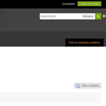
Connexion
Créer un compte
Membres
Voir le nouveau contenu
Mon contenu