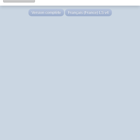
Version complète
Français (France) LS v4