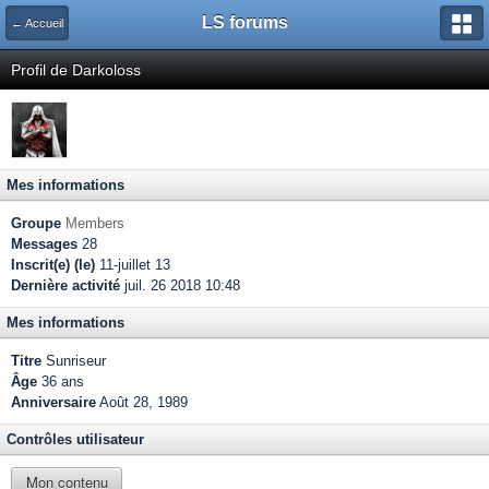
LS forums
← Accueil
Profil de Darkoloss
Mes informations
Groupe
Members
Messages
28
Inscrit(e) (le)
11-juillet 13
Dernière activité
juil. 26 2018 10:48
Mes informations
Titre
Sunriseur
Âge
36 ans
Anniversaire
Août 28, 1989
Contrôles utilisateur
Mon contenu