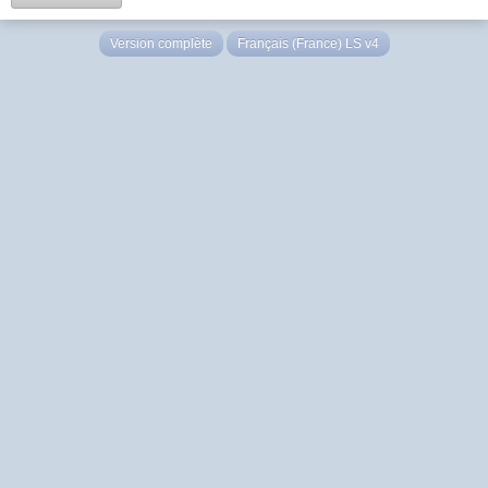
Version complète
Français (France) LS v4