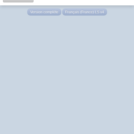
Version complète
Français (France) LS v4