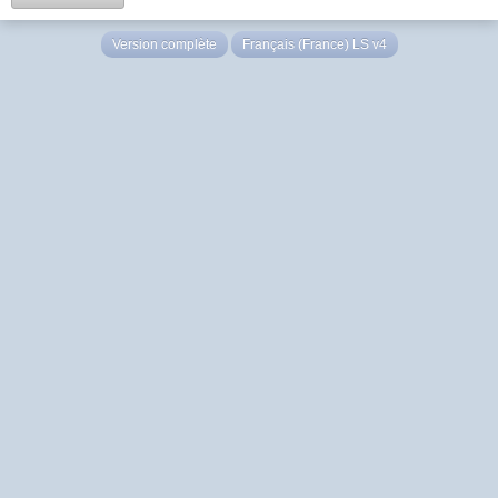
Version complète
Français (France) LS v4