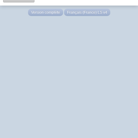
Version complète
Français (France) LS v4