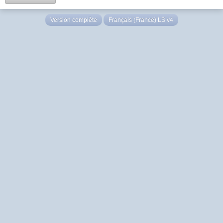
Version complète
Français (France) LS v4