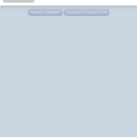
Version complète
Français (France) LS v4