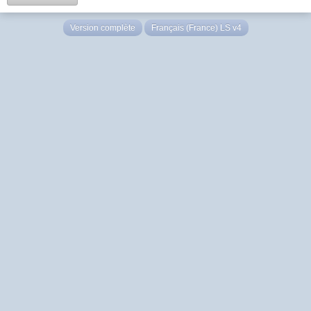
Version complète
Français (France) LS v4