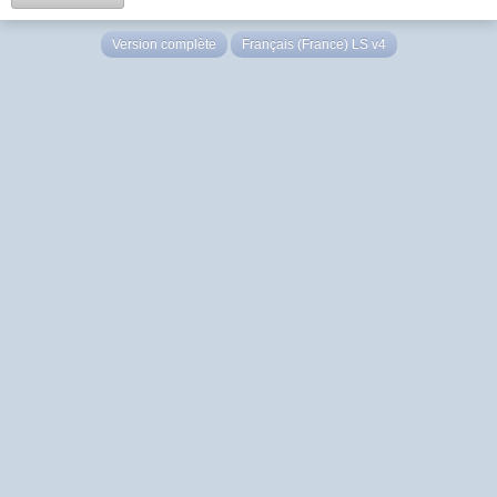
Version complète
Français (France) LS v4