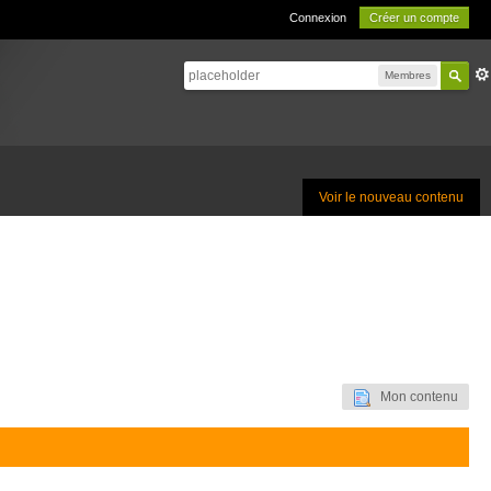
Connexion
Créer un compte
Membres
Voir le nouveau contenu
Mon contenu