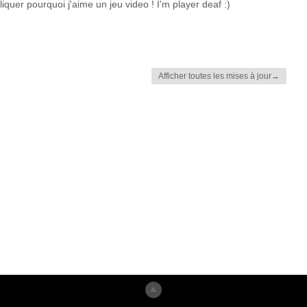
quer pourquoi j'aime un jeu video ! I'm player deaf :)
Afficher toutes les mises à jour→