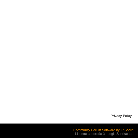
Privacy Policy
Community Forum Software by IP.Board
Licence accordée à : Logic Sunrise Ltd