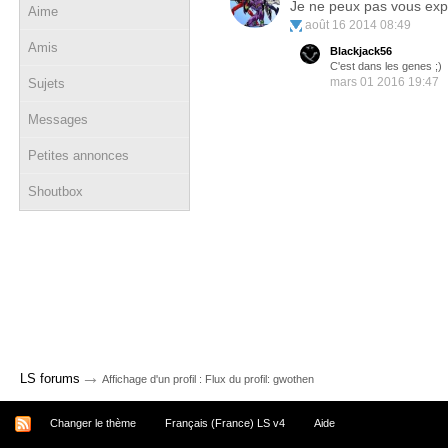
Je ne peux pas vous expli
Aime
août 16 2014 08:49
Amis
Blackjack56
C'est dans les genes ;)
mars 01 2016 19:47
Sujets
Messages
Petites annonces
Shoutbox
→
LS forums
Affichage d'un profil : Flux du profil: gwothen
Changer le thème
Français (France) LS v4
Aide