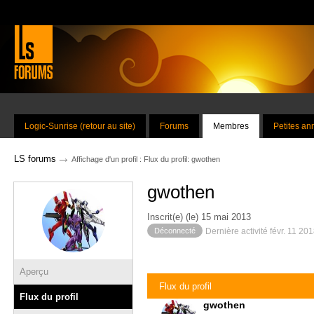
Logic-Sunrise (retour au site)
Forums
Membres
Petites a
→
LS forums
Affichage d'un profil : Flux du profil: gwothen
gwothen
Inscrit(e) (le) 15 mai 2013
Déconnecté
Dernière activité févr. 11 20
Aperçu
Flux du profil
Flux du profil
gwothen