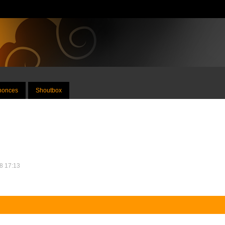
nnonces
Shoutbox
18 17:13