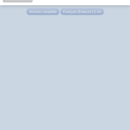
Version complète
Français (France) LS v4