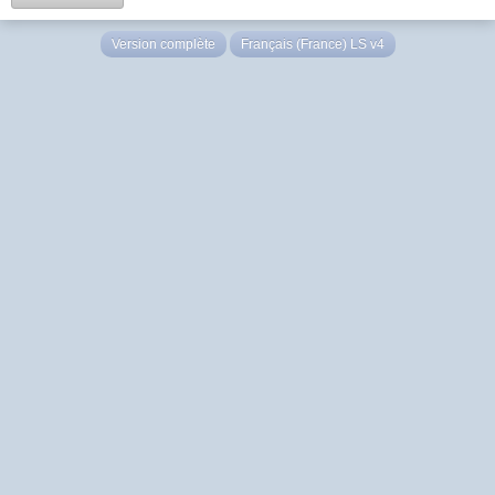
Version complète
Français (France) LS v4