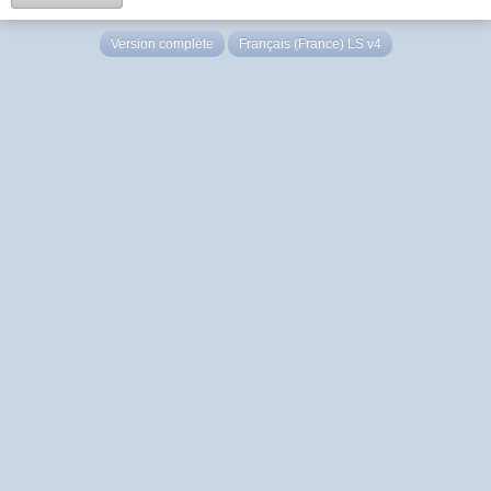
Version complète
Français (France) LS v4