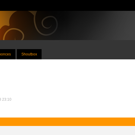
nnonces
Shoutbox
18 23:10