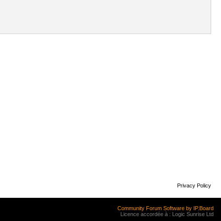
Privacy Policy
Community Forum Software by IP.Board
Licence accordée à : Logic Sunrise Ltd