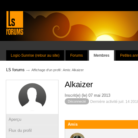
Logic-Sunrise (retour au site)
Forums
Membres
Petites a
→
LS forums
Affichage d'un profil : Amis: Alkaizer
Alkaizer
Inscrit(e) (le) 07 mai 2013
Déconnecté
Dernière activité juil. 14 20
Aperçu
Amis
Flux du profil