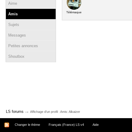
Aime
Télémaque
Amis
Sujets
Messages
Petites annonces
Shoutbox
→
LS forums
Affichage d'un profil : Amis: Alkaizer
Changer le thème
Français (France) LS v4
Aide