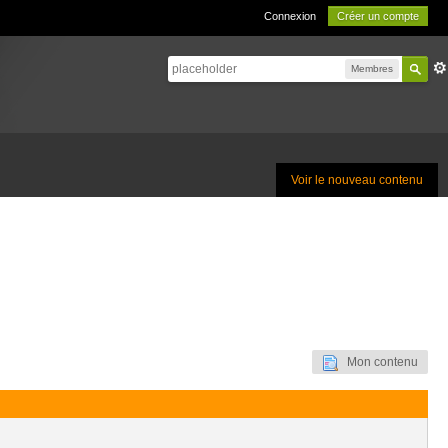
Connexion
Créer un compte
Membres
Voir le nouveau contenu
Mon contenu