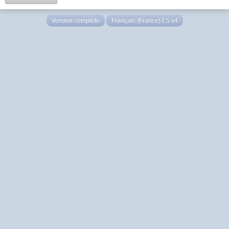
Version complète
Français (France) LS v4