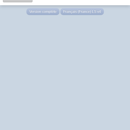
Version complète
Français (France) LS v4