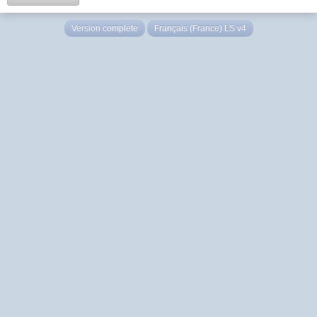
Version complète
Français (France) LS v4